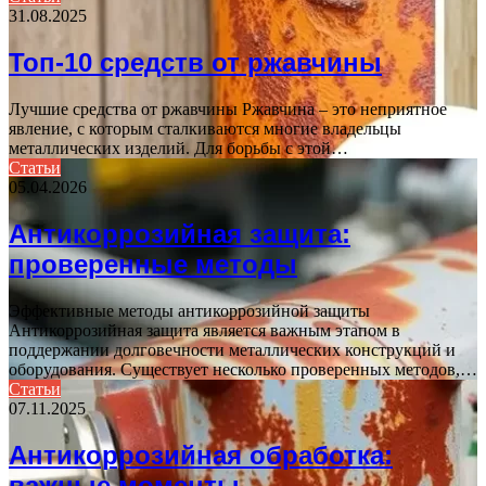
31.08.2025
Топ-10 средств от ржавчины
Лучшие средства от ржавчины Ржавчина – это неприятное
явление, с которым сталкиваются многие владельцы
металлических изделий. Для борьбы с этой…
Статьи
05.04.2026
Антикоррозийная защита:
проверенные методы
Эффективные методы антикоррозийной защиты
Антикоррозийная защита является важным этапом в
поддержании долговечности металлических конструкций и
оборудования. Существует несколько проверенных методов,…
Статьи
07.11.2025
Антикоррозийная обработка:
важные моменты