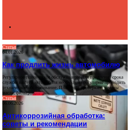
Search
Статьи
04.01.2026
for
Как продлить жизнь автомобилю
Регулярное техническое обслуживание Для продления срока
службы вашего автомобиля необходимо регулярно проводить
техническое обслуживание. Плановые проверки и замены
масла, фильтров,…
Статьи
06.06.2026
Антикоррозийная обработка:
советы и рекомендации