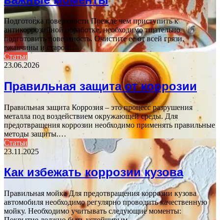
Подготовка поверхности Прежде чем приступить к
антикоррозийной обработке, необходимо тщательно
подготовить поверхность. Очистите ее от всей грязи,
ржавчины и старой…
Статьи
23.06.2026
Правильная защита от коррозии
Правильная защита Коррозия – это процесс разрушения
металла под воздействием окружающей среды. Для
предотвращения коррозии необходимо применять правильные
методы защиты.…
Статьи
23.11.2025
Как избежать коррозии кузова
Правильная мойка Для предотвращения коррозии кузова
автомобиля необходимо регулярно проводить качественную
мойку. Необходимо учитывать следующие моменты:
Покрытие должно быть устойчивым…