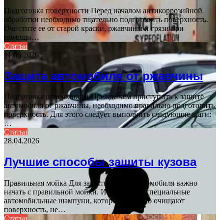
Подготовка поверхности Перед началом антикоррозийной
обработки необходимо тщательно подготовить поверхность.
Очистите ее от старой краски, ржавчины и грязи при
помощи…
Статьи
11.06.2026
Защита автомобиля от ржавчины
Подготовка поверхности Прежде чем приступить к защите
автомобиля от ржавчины, необходимо правильно подготовить
поверхность. Для этого следует выполнить следующие шаги:
…
Статьи
28.04.2026
Лучшие способы защиты кузова
Правильная мойка Для защиты кузова автомобиля важно
начать с правильной мойки. Используйте специальные
автомобильные шампуни, которые бережно очищают
поверхность, не…
Статьи