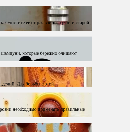
. Очистите ее от ржавчины, грязи и старой
е шампуни, которые бережно очищают
изделий. Для борьбы с этой…
ррозии необходимо применять правильные