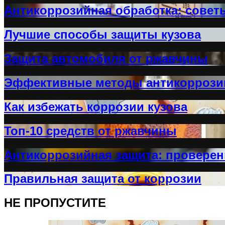
Антикоррозийная обработка: совет
Лучшие способы защиты кузова
Защита автомобиля от ржавчины
Эффективные методы антикоррози
Как избежать коррозии кузова
Топ-10 средств от ржавчины
Антикоррозийная защита: провере
Правильная защита от коррозии
НЕ ПРОПУСТИТЕ