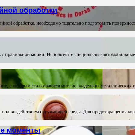
йной обработки
йной обработке, необходимо тщательно подготовить поверхность
ь с правильной мойки. Используйте специальные автомобильны
ние, с которым сталкиваются многие владельцы металлических 
ла под воздействием окружающей среды. Для предотвращения ко
ые моменты