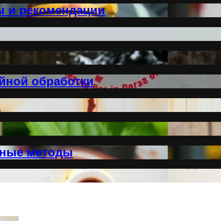
ы и рекомендации
йной обработки
нные методы