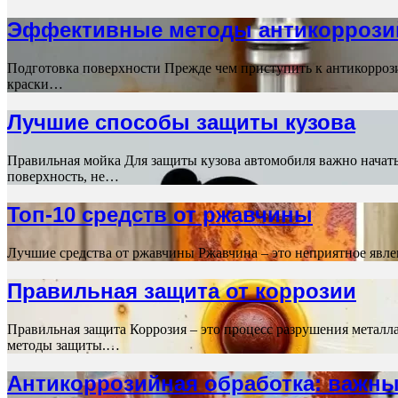
Эффективные методы антикоррози
Подготовка поверхности Прежде чем приступить к антикоррози
краски…
Лучшие способы защиты кузова
Правильная мойка Для защиты кузова автомобиля важно начат
поверхность, не…
Топ-10 средств от ржавчины
Лучшие средства от ржавчины Ржавчина – это неприятное явле
Правильная защита от коррозии
Правильная защита Коррозия – это процесс разрушения метал
методы защиты.…
Антикоррозийная обработка: важн