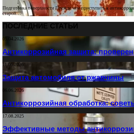
Подготовка поверхности Прежде чем приступить к антикоррози
старой…
ПОСЛЕДНИЕ СТАТЬИ
05.04.2026
Антикоррозийная защита: провере
11.06.2026
Защита автомобиля от ржавчины
06.06.2026
Антикоррозийная обработка: совет
17.08.2025
Эффективные методы антикоррози