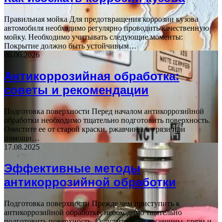
Правильная мойка Для предотвращения коррозии кузова
автомобиля необходимо регулярно проводить качественную
мойку. Необходимо учитывать следующие моменты:
Покрытие должно быть устойчивым…
06.06.2026
Антикоррозийная обработка:
советы и рекомендации
Подготовка поверхности Перед началом антикоррозийной
обработки необходимо тщательно подготовить поверхность.
Очистите ее от старой краски, ржавчины и грязи при
помощи…
17.08.2025
Эффективные методы
антикоррозийной обработки
Подготовка поверхности Прежде чем приступить к
антикоррозийной обработке, необходимо тщательно
подготовить поверхность. Очистите ее от ржавчины, грязи и