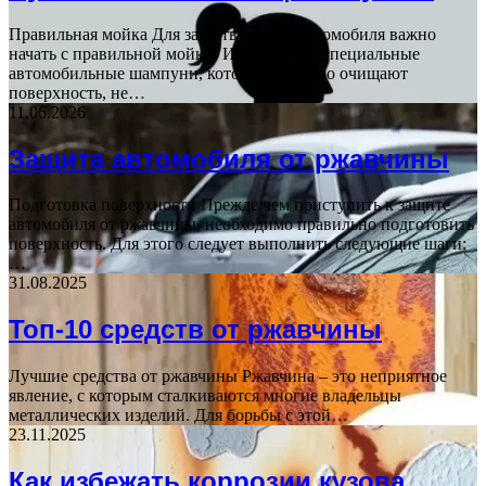
Правильная мойка Для защиты кузова автомобиля важно
начать с правильной мойки. Используйте специальные
автомобильные шампуни, которые бережно очищают
поверхность, не…
11.06.2026
Защита автомобиля от ржавчины
Подготовка поверхности Прежде чем приступить к защите
автомобиля от ржавчины, необходимо правильно подготовить
поверхность. Для этого следует выполнить следующие шаги:
…
31.08.2025
Топ-10 средств от ржавчины
Лучшие средства от ржавчины Ржавчина – это неприятное
явление, с которым сталкиваются многие владельцы
металлических изделий. Для борьбы с этой…
23.11.2025
Как избежать коррозии кузова