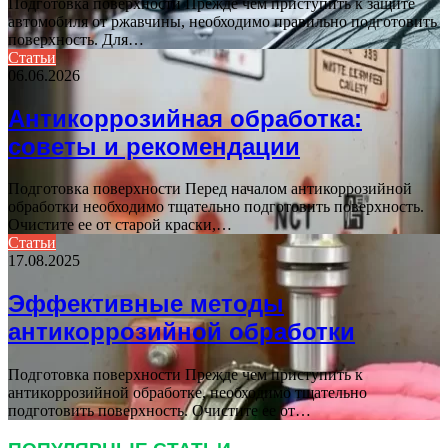
Подготовка поверхности Прежде чем приступить к защите
автомобиля от ржавчины, необходимо правильно подготовить
поверхность. Для…
Статьи
06.06.2026
Антикоррозийная обработка:
советы и рекомендации
Подготовка поверхности Перед началом антикоррозийной
обработки необходимо тщательно подготовить поверхность.
Очистите ее от старой краски,…
Статьи
17.08.2025
Эффективные методы
антикоррозийной обработки
Подготовка поверхности Прежде чем приступить к
антикоррозийной обработке, необходимо тщательно
подготовить поверхность. Очистите ее от…