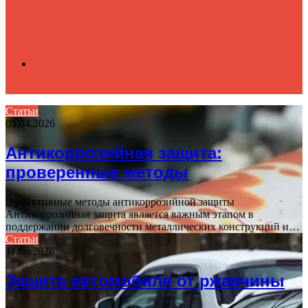
Search
Статьи
05.04.2026
for
Антикоррозийная защита:
проверенные методы
Эффективные методы антикоррозийной защиты
Антикоррозийная защита является важным этапом в
поддержании долговечности металлических конструкций и…
Статьи
11.06.2026
Защита автомобиля от ржавчины