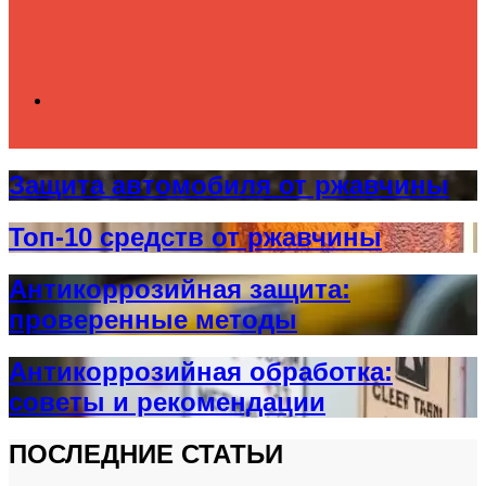
Search
Защита автомобиля от ржавчины
for
Топ-10 средств от ржавчины
Антикоррозийная защита:
проверенные методы
Антикоррозийная обработка:
советы и рекомендации
ПОСЛЕДНИЕ СТАТЬИ