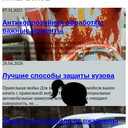
07.11.2025
Антикоррозийная обработка:
важные моменты
Подготовка поверхности Прежде чем приступить к
антикоррозийной обработке, необходимо тщательно
подготовить поверхность. Очистите ее от всей грязи,
ржавчины и старой…
28.04.2026
Лучшие способы защиты кузова
Правильная мойка Для защиты кузова автомобиля важно
начать с правильной мойки. Используйте специальные
автомобильные шампуни, которые бережно очищают
поверхность, не…
11.06.2026
Защита автомобиля от ржавчины