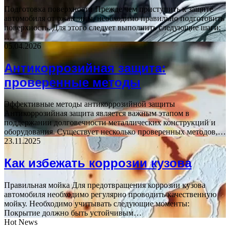
Подготовка поверхности Прежде чем приступить к защите
автомобиля от ржавчины, необходимо правильно подготовить
поверхность. Для этого следует выполнить следующие шаги:
…
05.04.2026
Антикоррозийная защита:
проверенные методы
Эффективные методы антикоррозийной защиты
Антикоррозийная защита является важным этапом в
поддержании долговечности металлических конструкций и
оборудования. Существует несколько проверенных методов,…
23.11.2025
Как избежать коррозии кузова
Правильная мойка Для предотвращения коррозии кузова
автомобиля необходимо регулярно проводить качественную
мойку. Необходимо учитывать следующие моменты:
Покрытие должно быть устойчивым…
Hot News